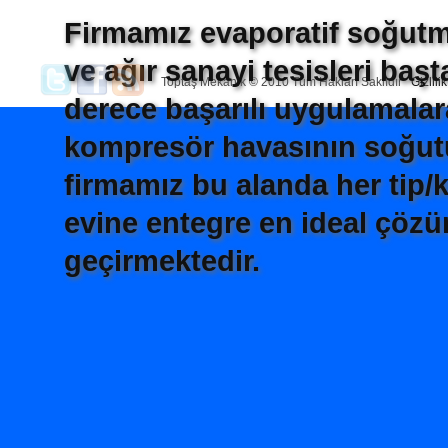
Firmamız evaporatif soğutm
ve ağır sanayi tesisleri ba
Toptaş Mekanik © 2010 Tüm Hakları Saklıdır
Gizlili
derece başarılı uygulamalara
kompresör havasının soğutu
firmamız bu alanda her tip/k
evine entegre en ideal çözü
geçirmektedir.