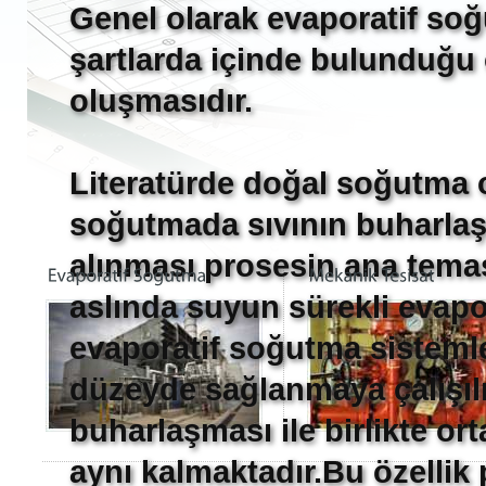
Genel olarak evaporatif so
şartlarda içinde bulunduğu
oluşmasıdır.
Literatürde doğal soğutma o
soğutmada sıvının buharlaş
alınması prosesin ana temas
aslında suyun sürekli eva
evaporatif soğutma sisteml
düzeyde sağlanmaya çalışıl
buharlaşması ile birlikte ort
aynı kalmaktadır.Bu özellik